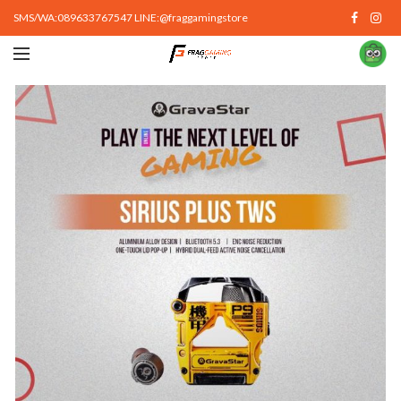
SMS/WA:089633767547 LINE:@fraggamingstore