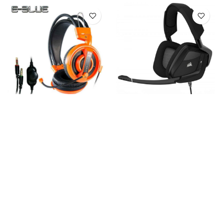
E-BLUE COBRA HEADSET
CORSAIR VOID PRO RGB
ORANGE
USB CARBON
Rp
225.000
Rp
1.440.000
Zhenhuo
Yunzii
FRAG GAMING STORE